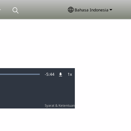
Bahasa Indonesia
Select your language
Remaining
-
5:44
1x
Tingkat
Pemutaran
Time
Syarat & Ketentuan