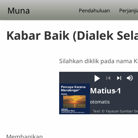
Skip to main content
Muna
Pendahuluan
Perjanji
Kabar Baik (Dialek Sel
Silahkan diklik pada nama 
Putar
Bis
Sebelumnya
Lanjut
Matius 1
Matius
Lanjutan otomatis
Text: © Yayasan Sumber Se
1
2
3
4
11
12
13
14
Membagikan