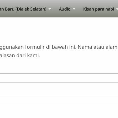
an Baru (Dialek Selatan)
Audio
Kisah para nabi
nakan formulir di bawah ini. Nama atau alamat e
asan dari kami.